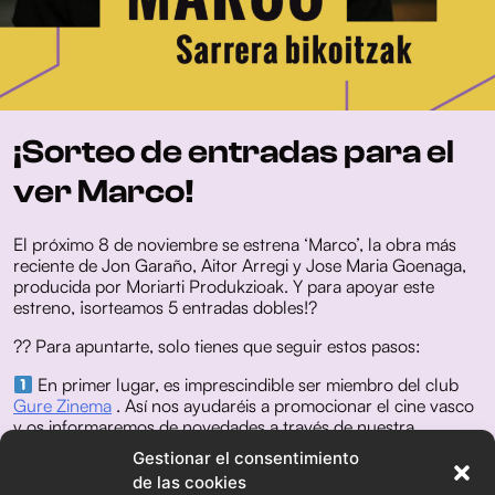
¡Sorteo de entradas para el
ver Marco!
El próximo 8 de noviembre se estrena ‘Marco’, la obra más
reciente de Jon Garaño, Aitor Arregi y Jose Maria Goenaga,
producida por Moriarti Produkzioak. Y para apoyar este
estreno, ¡sorteamos 5 entradas dobles!?
?? Para apuntarte, solo tienes que seguir estos pasos:
En primer lugar, es imprescindible ser miembro del club
Gure Zinema
. Así nos ayudaréis a promocionar el cine vasco
y os informaremos de novedades a través de nuestra
newsletter. ?
Gestionar el consentimiento
de las cookies
Además, deberéis seguir nuestra cuenta de
Instagram
y